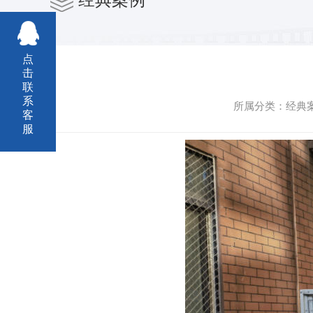
点
击
联
系
所属分类：经典案例
客
服