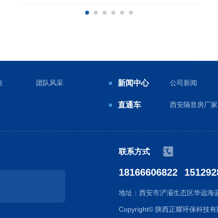
貌
团队风采
新闻中心
公司新闻
直通车
西安隔音房厂家
联系方式
18166606822
151292
地址：西安市浐灞生态区华远海蓝城
Copyright© 陕西正耀环保科