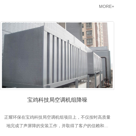
MORE+
宝鸡科技局空调机组降噪
正耀环保在宝鸡科技局空调机组项目上，不仅按时高质量
正
地完成了声屏障的安装工作，并取得了客户的信赖和赞
工
赏。
1